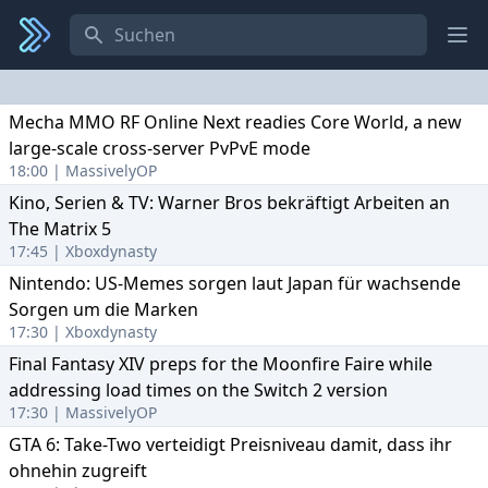
Search
Ope
Mecha MMO RF Online Next readies Core World, a new
large-scale cross-server PvPvE mode
18:00 | MassivelyOP
Kino, Serien & TV: Warner Bros bekräftigt Arbeiten an
The Matrix 5
17:45 | Xboxdynasty
Nintendo: US-Memes sorgen laut Japan für wachsende
Sorgen um die Marken
17:30 | Xboxdynasty
Final Fantasy XIV preps for the Moonfire Faire while
addressing load times on the Switch 2 version
17:30 | MassivelyOP
GTA 6: Take-Two verteidigt Preisniveau damit, dass ihr
ohnehin zugreift