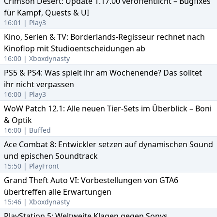
Crimson Desert: Update 1.17.00 veröffentlicht – Bugfixes
für Kampf, Quests & UI
16:01 | Play3
Kino, Serien & TV: Borderlands-Regisseur rechnet nach
Kinoflop mit Studioentscheidungen ab
16:00 | Xboxdynasty
PS5 & PS4: Was spielt ihr am Wochenende? Das solltet
ihr nicht verpassen
16:00 | Play3
WoW Patch 12.1: Alle neuen Tier-Sets im Überblick – Boni
& Optik
16:00 | Buffed
Ace Combat 8: Entwickler setzen auf dynamischen Sound
und epischen Soundtrack
15:50 | PlayFront
Grand Theft Auto VI: Vorbestellungen von GTA6
übertreffen alle Erwartungen
15:46 | Xboxdynasty
PlayStation 5: Weltweite Klagen gegen Sonys